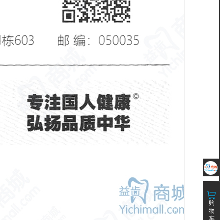
购
物
车