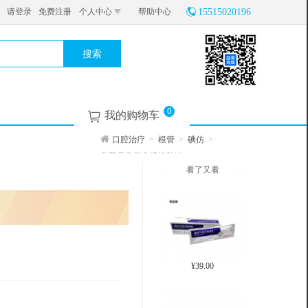
请登录
免费注册
个人中心
帮助中心
15515020196
搜索
0
我的购物车
¥40.60
口腔治疗
>
根管
>
碘仿
>
华药晶华复合碘抑菌液 20ml
看了又看
¥125.00