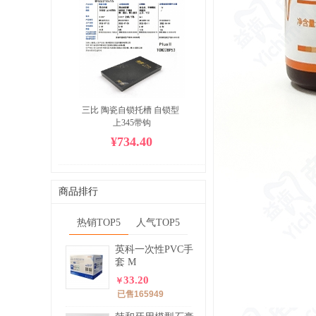
三比 陶瓷自锁托槽 自锁型 
上345带钩
¥734.40
商品排行
热销TOP5
人气TOP5
英科一次性PVC手
套 M
33.20
￥
已售165949