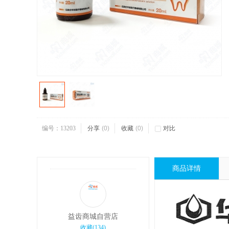
编号：13203
分享
(
0
)
收藏
(
0
)
对比
商品详情
益齿商城自营店
收藏
(
134
)