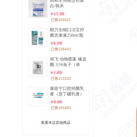
韩和牙用模型石膏
白/韩禾
15.00
￥
已售155527
朗力生物口洁宝抑
菌含漱液250ml/瓶
（口洁宝）
6.90
￥
已售139443
旭飞 动物图案 橡皮
圈 3/16兔子（单
包）
1.80
￥
已售111032
康齿宁口腔抑菌乳
膏（原丁硼乳膏）
70g/支
8.00
￥
已售105493
查看本店其他商品