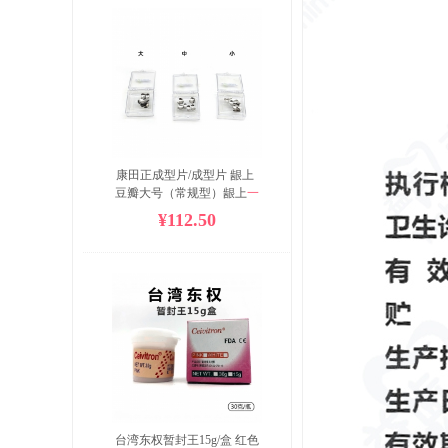
康田正成型片/成型片 龈上 
豆瓣大号（常规型）龈上
一
盒50个；常规型

¥112.50
套装（SC01 代发）；特氟
龙，防粘型，常规，中号，
代发

代发产品，非质量问题不退
不换。价格有浮动，提前咨
询客服。
台湾东权暂封王15g/盒 红色