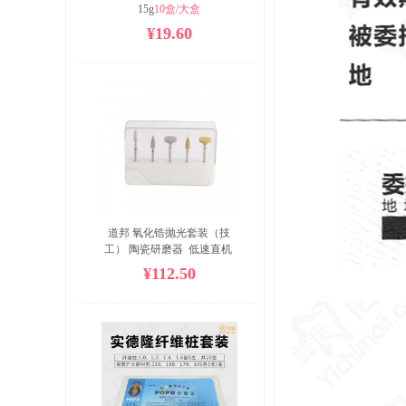
15g
10盒/大盒
¥19.60
道邦 氧化锆抛光套装（技
工） 陶瓷研磨器  低速直机 
HP0105E 5支/套
¥112.50