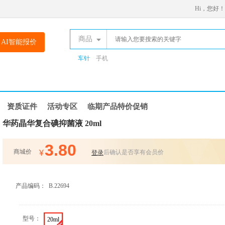
Hi，您好！
商品
AI智能报价
车针
手机
资质证件
活动专区
临期产品特价促销
华药晶华复合碘抑菌液 20ml
3.80
商城价
¥
后确认是否享有会员价
登录
产品编码：
B.22694
型号：
20ml