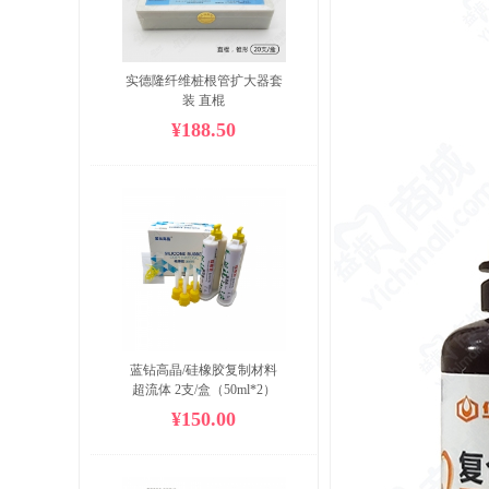
实德隆纤维桩根管扩大器套
装 直棍
¥188.50
蓝钻高晶/硅橡胶复制材料
超流体 2支/盒（50ml*2）
¥150.00