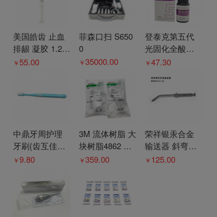
美国皓齿 止血
菲森口扫 S650
登泰克第五代
排龈 凝胶 1.2m
0
光固化全酸蚀
l
粘接剂/粘结剂
35000.00
55.00
47.30
￥
￥
￥
5ml（通用型）
中鼎牙周护理
3M 流体树脂 大
荣祥银汞合金
牙刷(齿互佳）
块树脂4862 A2
输送器 斜弯NK
1支
2*2g/支
32-01
9.80
359.00
125.00
￥
￥
￥