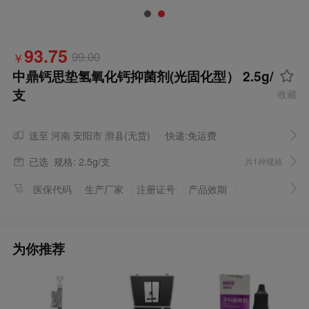
93.75
99.00
￥
中鼎钙思垫氢氧化钙抑菌剂(光固化型） 2.5g/

支
收藏
送至 河南 安阳市 滑县(无货) 快递:免运费

已选
规格:
2.5g/支

共1种规格

医保代码
生产厂家
注册证号
产品效期
为你推荐