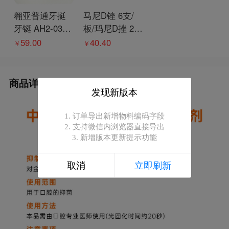
翱亚普通牙挺
马尼D锉 6支/
牙铤 AH2-033
板/玛尼D挫 21
（直） 平刃 2.0
mm08#
59.00
40.40
￥
￥
mm
商品详情
发现新版本
1. 订单导出新增物料编码字段

2. 支持微信内浏览器直接导出

3. 新增版本更新提示功能
取消
立即刷新