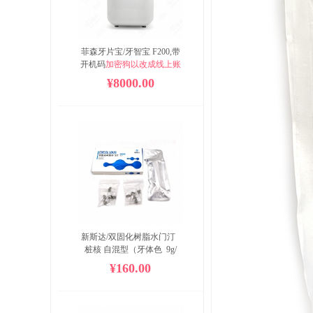
菲森牙片宝/牙智宝 F200,带
开机码
加密狗以改成线上账
号申请。

¥8000.00
包装包含：4个2号的鳞片；

尺寸:374X320X336(mm)；

毛重:7kg；

净重:4.4kg；

使用期限8年；质保1年
新斯达/双固化树脂水门汀  
桩核 自混型（牙体色  9g/
支）
¥160.00