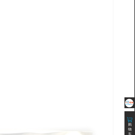
购
物
车