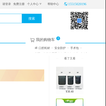
请登录
免费注册
个人中心
帮助中心
15515020196
搜索
0
我的购物车
口腔耗材
>
安全防护
>
手术包
>
金环一次性使用手术衣/手术衣 中号 1包1个
看了又看
¥24.90