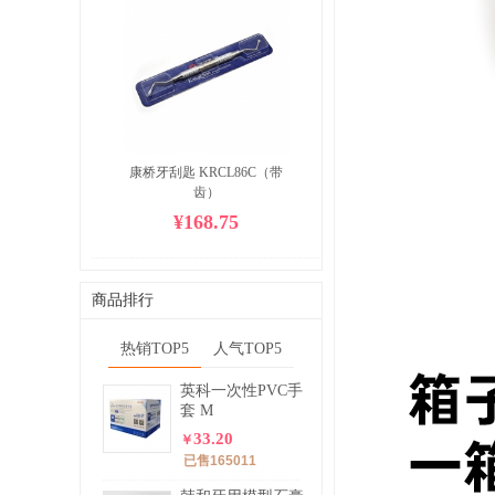
康桥牙刮匙 KRCL86C（带
齿）
¥168.75
商品排行
热销TOP5
人气TOP5
英科一次性PVC手
套 M
33.20
￥
已售165011