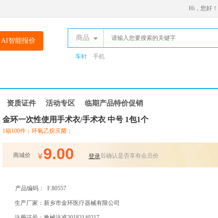
Hi，您好！
商品
AI智能报价
车针
手机
资质证件
活动专区
临期产品特价促销
金环一次性使用手术衣/手术衣 中号 1包1个
1箱100件；环氧乙烷灭菌；
9.00
商城价
¥
后确认是否享有会员价
登录
产品编码：
F.80557
生产厂家：新乡市金环医疗器械有限公司
注册证号：豫械注准20182140217