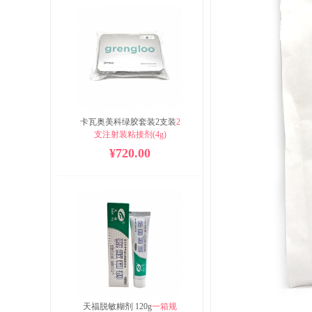
卡瓦奥美科绿胶套装2支装
2
支注射装粘接剂(4g)

1 瓶渗透液(5ml)

¥720.00
1瓶酸蚀剂(10ml)

38支小毛刷

75 支涂药棒
天福脱敏糊剂 120g
一箱规