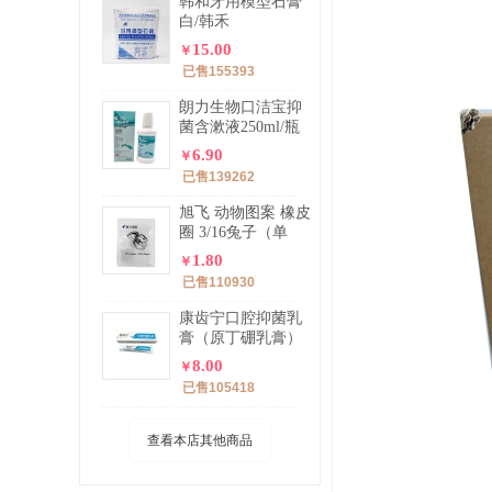
韩和牙用模型石膏
白/韩禾
15.00
￥
已售155393
朗力生物口洁宝抑
菌含漱液250ml/瓶
（口洁宝）
6.90
￥
已售139262
旭飞 动物图案 橡皮
圈 3/16兔子（单
包）
1.80
￥
已售110930
康齿宁口腔抑菌乳
膏（原丁硼乳膏）
70g/支
8.00
￥
已售105418
查看本店其他商品