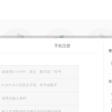
手机注册
使
注
：
：